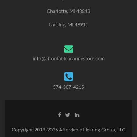
Charlotte, MI 48813
Lansing, MI 48911
info@affordablehearingstore.com
574-387-4215
F
T
L
a
w
i
c
i
n
Copyright 2018-2025 Affordable Hearing Group, LLC
e
t
k