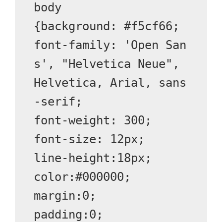
body 

{background: #f5cf66;

font-family: 'Open San
s', "Helvetica Neue", 
Helvetica, Arial, sans
-serif; 

font-weight: 300;

font-size: 12px;

line-height:18px;

color:#000000;

margin:0;

padding:0;
