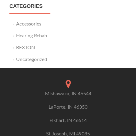
CATEGORIES
Accessories
Hearing Rehab
REXTON
Uncategorized
Mishawaka, IN 46544
LaPorte, IN 46350
Elkhart, IN 46514
St Joseph, MI 49085