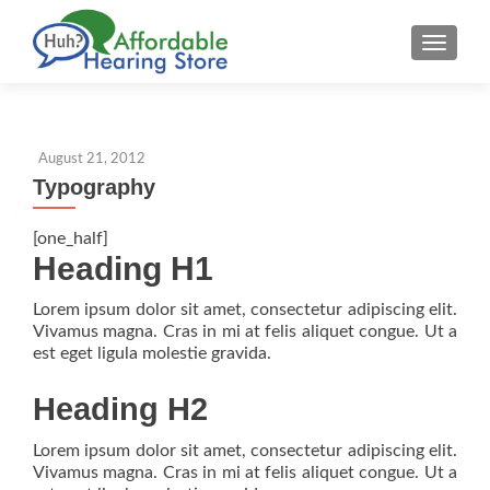
S
MENU
k
i
p
t
August 21, 2012
o
Typography
c
o
[one_half]
n
Heading H1
t
e
Lorem ipsum dolor sit amet, consectetur adipiscing elit.
n
Vivamus magna. Cras in mi at felis aliquet congue. Ut a
t
est eget ligula molestie gravida.
Heading H2
Lorem ipsum dolor sit amet, consectetur adipiscing elit.
Vivamus magna. Cras in mi at felis aliquet congue. Ut a