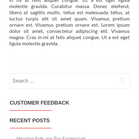
in mi at felis aliquet congue. Ut a est eget ligula
molestie gravida. Curabitur massa. Donec eleifend,
libero at sagittis mollis, tellus est malesuada tellus, at
luctus turpis elit sit amet quam. Vivamus pretium
ornare est. Vivamus pretium ornare est. Lorem ipsum
dolor sit amet, consectetur adipiscing elit. Vivamus
magna. Cras in mi at felis aliquet congue. Ut a est eget
ligula molestie gravida.
S
e
a
r
CUSTOMER FEEDBACK
c
h
RECENT POSTS
f
o
r
Hearing Aids are Too Expensive!